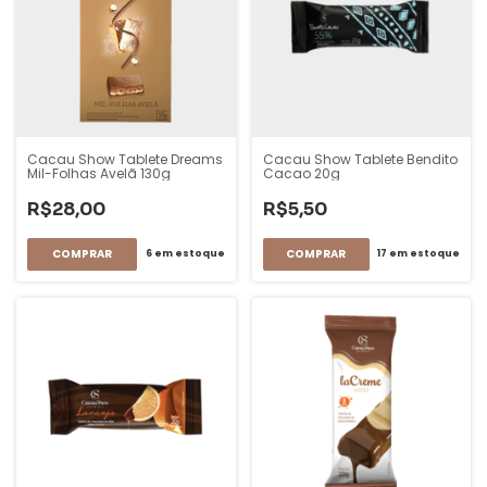
Cacau Show Tablete Dreams
Cacau Show Tablete Bendito
Mil-Folhas Avelã 130g
Cacao 20g
R$28,00
R$5,50
6
em estoque
17
em estoque