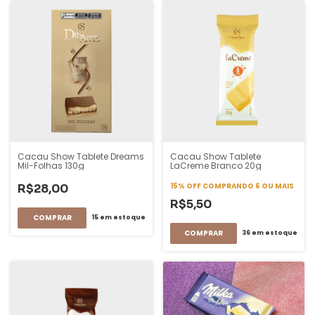
Cacau Show Tablete Dreams
Cacau Show Tablete
Mil-Folhas 130g
LaCreme Branco 20g
15% OFF
COMPRANDO 6 OU MAIS
R$28,00
R$5,50
15
em estoque
36
em estoque