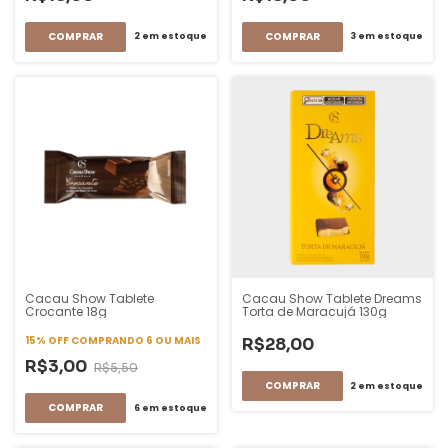
2
em estoque
3
em estoque
Cacau Show Tablete
Cacau Show Tablete Dreams
Crocante 18g
Torta de Maracujá 130g
15% OFF
COMPRANDO 6 OU MAIS
R$28,00
R$3,00
R$5,50
2
em estoque
6
em estoque