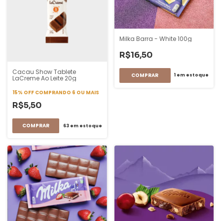
Milka Barra - White 100g
R$16,50
Cacau Show Tablete
1
em estoque
LaCreme Ao Leite 20g
15% OFF
COMPRANDO 6 OU MAIS
R$5,50
63
em estoque